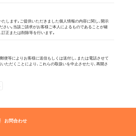
いたします｡ご提供いただきました個人情報の内容に関し､開示
ください｡当該ご請求がお客様ご本人によるものであることが確
､訂正または削除等を行います｡
・郵便等によりお客様に送信もしくは送付し､または電話させて
出いただくことにより､これらの取扱いを中止させたり､再開さ
へ
要
お問合わせ