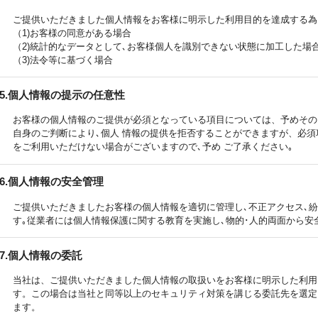
ご提供いただきました個人情報をお客様に明示した利用目的を達成する為
（1)お客様の同意がある場合
（2)統計的なデータとして､お客様個人を識別できない状態に加工した場
（3)法令等に基づく場合
5.個人情報の提示の任意性
お客様の個人情報のご提供が必須となっている項目については、予めその
自身のご判断により､個人 情報の提供を拒否することができますが、必
をご利用いただけない場合がございますので､予め ご了承ください｡
6.個人情報の安全管理
ご提供いただきましたお客様の個人情報を適切に管理し､不正アクセス､紛
す｡従業者には個人情報保護に関する教育を実施し､物的･人的両面から安
7.個人情報の委託
当社は、ご提供いただきました個人情報の取扱いをお客様に明示した利用
す。この場合は当社と同等以上のセキュリティ対策を講じる委託先を選定
ます。