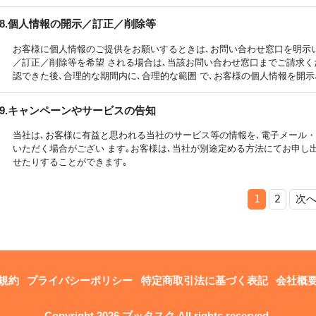
8.個人情報の開示／訂正／削除等
お客様に個人情報のご提供をお願いするときは､お問い合わせ窓口を明示
／訂正／削除等を希望 される場合は､当該お問い合わせ窓口までご請求
認できた後､合理的な期間内に､合理的な範囲 で､お客様の個人情報を開示
9.キャンペーンやサービスの告知
当社は､お客様に有益と思われる当社のサービス等の情報を､電子メール
いただく場合がござい ます｡お客様は､当社が別途定める方法にてお申し
せたりすることができます｡
1
2
次
規約
プライバシーポリシー
特定商取引法に基づく表記
会社概
Copyright 2026 ブッタスク All rights reserved.