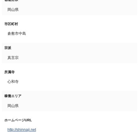
岡山県
市区町村
倉敷市中島
宗派
真言宗
所属寺
心和寺
稼働エリア
岡山県
ホームページURL
http://shinnaji.net