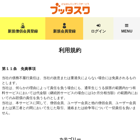
新規僧侶会員登録
新規会員登録
ログイン
MENU
利用規約
第１１条 免責事項
当社の債務不履行責任は、当社の故意または重過失によらない場合には免責されるもの
とします。
当社は、何らかの理由によって責任を負う場合にも、通常生じうる損害の範囲内かつ有
料サービスにおいては代金額（継続的サービスの場合には1か月分相当額）の範囲内にお
いてのみ賠償の責任を負うものとします。
当社は、本サービスに関して、僧侶会員、ユーザー会員と他の僧侶会員、ユーザー会員
または第三者との間において生じた取引、連絡または紛争等について一切責任を負いま
せん。
カテゴリー